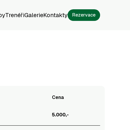
py
Trenéři
Galerie
Kontakty
Rezervace
Cena
5.000,-