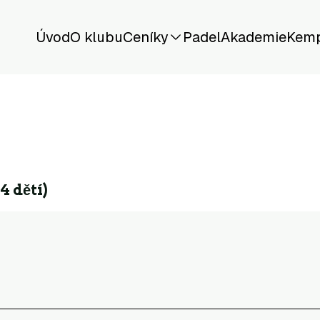
Úvod
O klubu
Ceníky
Padel
Akademie
Kem
4 dětí)