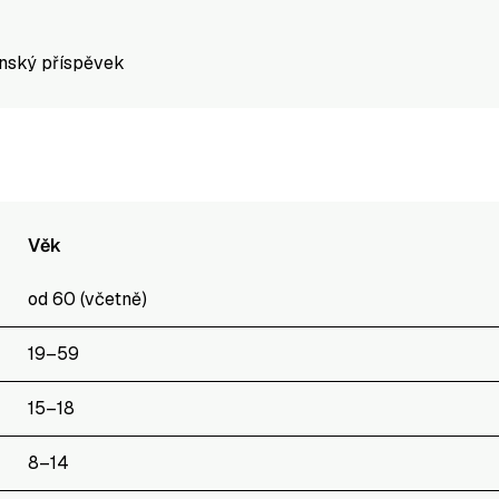
enský příspěvek
Věk
od 60 (včetně)
19–59
15–18
8–14