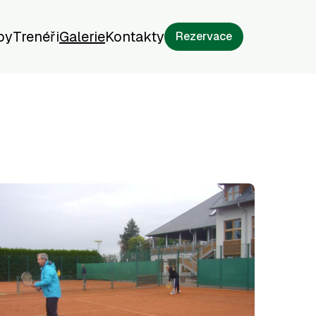
py
Trenéři
Galerie
Kontakty
Rezervace