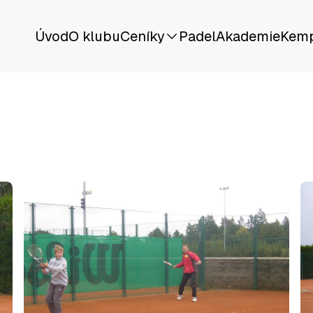
Úvod
O klubu
Ceníky
Padel
Akademie
Kem